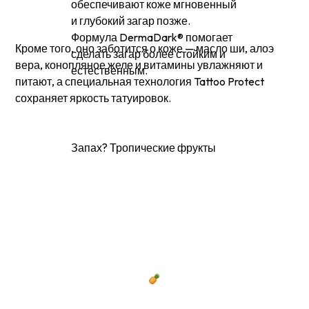
обеспечивают коже мгновенный
и глубокий загар позже.
Формула DermaDark® помогает
Кроме того, оно заботится о коже — масло ши, алоэ
сделать загар более стойким и
вера, конопляное желе и витамины увлажняют и
естественным.
питают, а специальная технология Tattoo Protect
сохраняет яркость татуировок.
Запах? Тропические фрукты