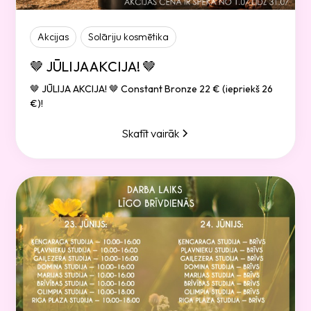
Akcijas
Solāriju kosmētika
🤎 JŪLIJA AKCIJA! 🤎
🤎 JŪLIJA AKCIJA! 🤎 Constant Bronze 22 € (iepriekš 26
€)!
Skatīt vairāk