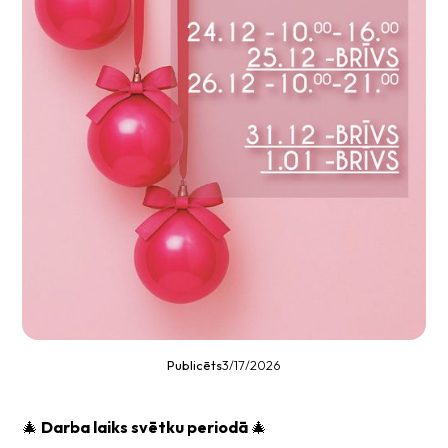
Publicēts
3/17/2026
🎄
Darba laiks svētku periodā
🎄