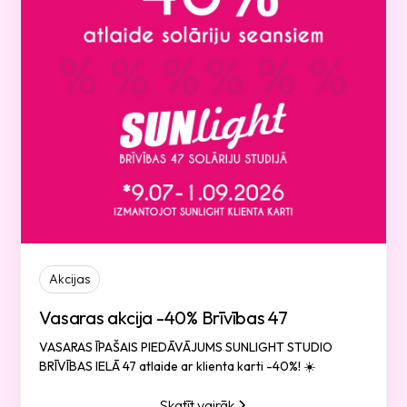
Akcijas
Vasaras akcija -40% Brīvības 47
VASARAS ĪPAŠAIS PIEDĀVĀJUMS SUNLIGHT STUDIO
BRĪVĪBAS IELĀ 47 atlaide ar klienta karti -40%! ☀️
Skatīt vairāk