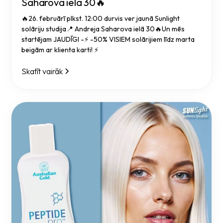
Saharova ielā 30🔥
🔥26. februārī plkst. 12:00 durvis ver jaunā Sunlight
solāriju studija📍 Andreja Saharova ielā 30🔥Un mēs
startējam JAUDĪGI -⚡ -50% VISIEM solārijiem līdz marta
beigām ar klienta karti! ⚡
Skatīt vairāk