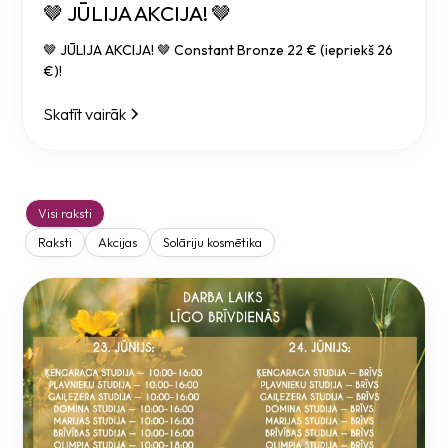
🤎 JŪLIJA AKCIJA! 🤎
🤎 JŪLIJA AKCIJA! 🤎 Constant Bronze 22 € (iepriekš 26
€)!
Skatīt vairāk
Visi raksti
Raksti
Akcijas
Solāriju kosmētika