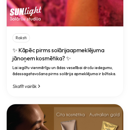
Raksti
✨ Kāpēc pirms solārijaapmeklējuma
jānoņem kosmētika? ✨
Lai iegūtu vienmērīgu un ādas veselībai drošu iedegumu,
ādassagatavošana pirms solārija apmeklējuma ir būtiska.
Skatīt vairāk