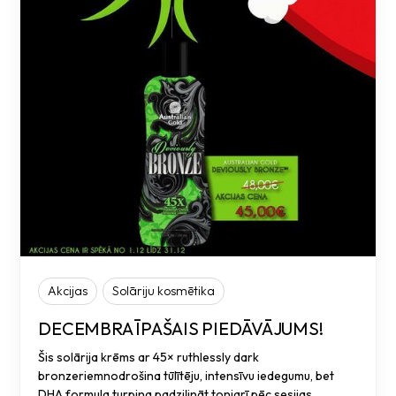
Akcijas
Solāriju kosmētika
DECEMBRA ĪPAŠAIS PIEDĀVĀJUMS!
Šis solārija krēms ar 45× ruthlessly dark
bronzeriemnodrošina tūlītēju, intensīvu iedegumu, bet
DHA formula turpina padziļināt toniarī pēc sesijas.