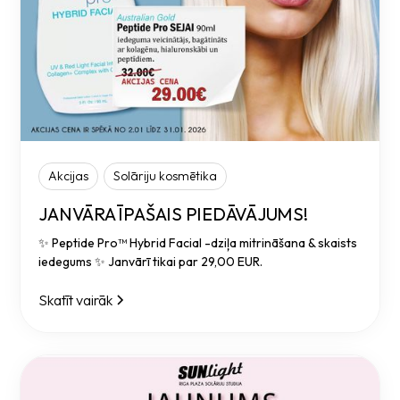
Akcijas
Solāriju kosmētika
JANVĀRA ĪPAŠAIS PIEDĀVĀJUMS!
✨ Peptide Pro™ Hybrid Facial -dziļa mitrināšana & skaists
iedegums ✨ Janvārī tikai par 29,00 EUR.
Skatīt vairāk