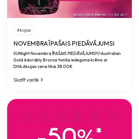
Akcijas
NOVEMBRA ĪPAŠAIS PIEDĀVĀJUMS!
SUNlight Novembra ĪPAŠAIS PIEDĀVĀJUMS!🩷Australian
Gold Adorably Bronze tumša iedeguma krēms ar
DHA.Akcijas cena tikai 38.00€
Skatīt vairāk