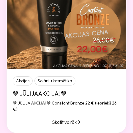
Akcijas
Solāriju kosmētika
🤎 JŪLIJA AKCIJA! 🤎
🤎 JŪLIJA AKCIJA! 🤎 Constant Bronze 22 € (iepriekš 26
€)!
Skatīt vairāk