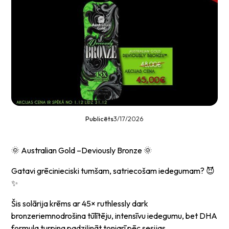
Publicēts
3/17/2026
🌞 Australian Gold –Deviously Bronze 🌞
Gatavi grēcinieciski tumšam, satriecošam iedegumam? 😈
✨
Šis solārija krēms ar 45× ruthlessly dark
bronzeriemnodrošina tūlītēju, intensīvu iedegumu, bet DHA
formula turpina padziļināt toniarī pēc sesijas.