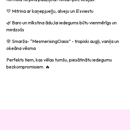
💛 Mitrina ar kaņepjueļļu, alveju un šī sviestu
🌿 Baro un mīkstina ādu,lai iedegums būtu vienmērīgs un
mirdzošs
🌸 Smarža- “MesmerisingOasis” - tropiski augļi, vaniļa un
okeāna vēsma
Perfekts tiem, kas vēlas tumšu, piesātinātu iedegumu
bezkompromisiem. 🔥